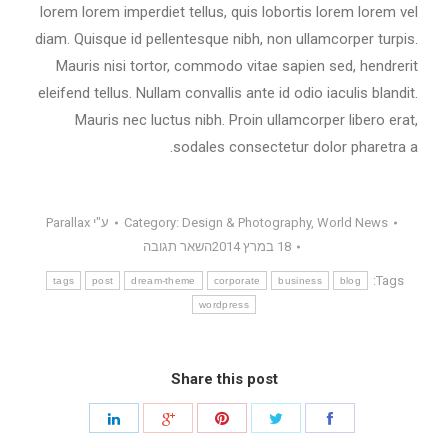
lorem lorem imperdiet tellus, quis lobortis lorem lorem vel
diam. Quisque id pellentesque nibh, non ullamcorper turpis.
Mauris nisi tortor, commodo vitae sapien sed, hendrerit
eleifend tellus. Nullam convallis ante id odio iaculis blandit.
Mauris nec luctus nibh. Proin ullamcorper libero erat,
sodales consectetur dolor pharetra a.
World News
,
Design & Photography
Category:
ע"י
Parallax
18 במרץ 2014
השאר תגובה
Tags:
tags
post
dream-theme
corporate
business
blog
wordpress
Share this post
שתף
שתף
שתף
שתף
שתף
עם
עם
עם
עם
עם