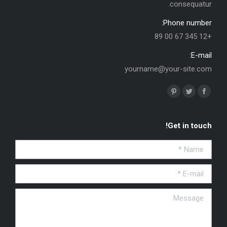
consequatur.
Phone number:
+12 345 67 00 89
E-mail:
yourname@your-site.com
Find us on:
Pinterest
Twitter
Facebook
Get in touch!
Name *
E-mail *
Message