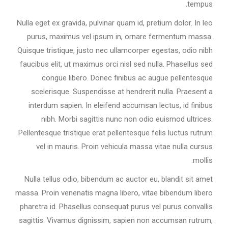
tempus.
Nulla eget ex gravida, pulvinar quam id, pretium dolor. In leo
purus, maximus vel ipsum in, ornare fermentum massa.
Quisque tristique, justo nec ullamcorper egestas, odio nibh
faucibus elit, ut maximus orci nisl sed nulla. Phasellus sed
congue libero. Donec finibus ac augue pellentesque
scelerisque. Suspendisse at hendrerit nulla. Praesent a
interdum sapien. In eleifend accumsan lectus, id finibus
nibh. Morbi sagittis nunc non odio euismod ultrices.
Pellentesque tristique erat pellentesque felis luctus rutrum
vel in mauris. Proin vehicula massa vitae nulla cursus
mollis.
Nulla tellus odio, bibendum ac auctor eu, blandit sit amet
massa. Proin venenatis magna libero, vitae bibendum libero
pharetra id. Phasellus consequat purus vel purus convallis
sagittis. Vivamus dignissim, sapien non accumsan rutrum,