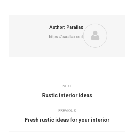
Pinterest
Twitter
LinkedIn
Google+
Facebook
Author:
Parallax
https://parallax.co.il
Post
NEXT
navigation
Next
Rustic interior ideas
post:
PREVIOUS
Previous
Fresh rustic ideas for your interior
post: